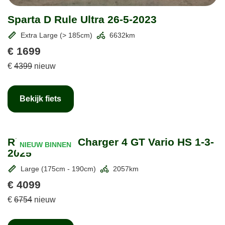
Sparta D Rule Ultra 26-5-2023
Extra Large (> 185cm)
6632km
€ 1699
€
4399
nieuw
Bekijk fiets
Riese & Mller Charger 4 GT Vario HS 1-3-
NIEUW BINNEN
2025
Large (175cm - 190cm)
2057km
€ 4099
€
6754
nieuw