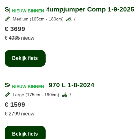
Specialized Stumpjumper Comp 1-9-2025
NIEUW BINNEN
Medium (165cm - 180cm)
/
€ 3699
€
4935
nieuw
Bekijk fiets
SCOTT Spark 970 L 1-8-2024
NIEUW BINNEN
Large (175cm - 190cm)
/
€ 1599
€
2799
nieuw
Bekijk fiets