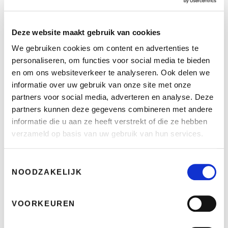
Bekijk fiets
Deze website maakt gebruik van cookies
We gebruiken cookies om content en advertenties te
personaliseren, om functies voor social media te bieden
Klever N Pinion 23-6-2023
en om ons websiteverkeer te analyseren. Ook delen we
NIEUW BINNEN
informatie over uw gebruik van onze site met onze
Extra Large (> 185cm)
8943km
partners voor social media, adverteren en analyse. Deze
€ 2299
partners kunnen deze gegevens combineren met andere
€
6599
nieuw
informatie die u aan ze heeft verstrekt of die ze hebben
verzameld op basis van uw gebruik van hun services.
Bekijk fiets
Toestemmingsselectie
NOODZAKELIJK
Victoria Tresalo 12 1-7-2025
NIEUW BINNEN
VOORKEUREN
Medium (165cm - 180cm)
233KM