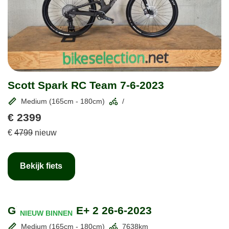
Scott Spark RC Team 7-6-2023
Medium (165cm - 180cm)
/
€ 2399
€
4799
nieuw
Bekijk fiets
Giant Entour E+ 2 26-6-2023
NIEUW BINNEN
Medium (165cm - 180cm)
7638km