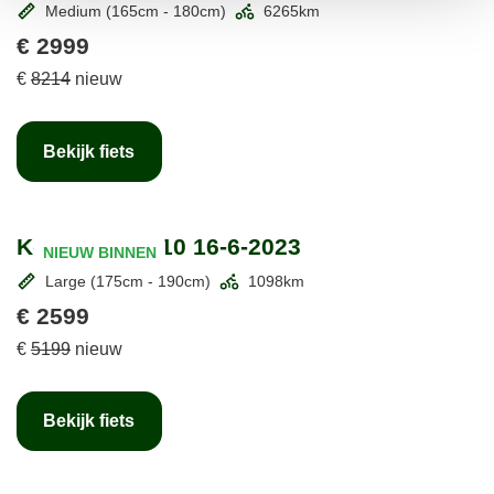
Medium (165cm - 180cm)
6265km
€ 2999
€
8214
nieuw
Bekijk fiets
Koga Pace B10 16-6-2023
NIEUW BINNEN
Large (175cm - 190cm)
1098km
€ 2599
€
5199
nieuw
Bekijk fiets