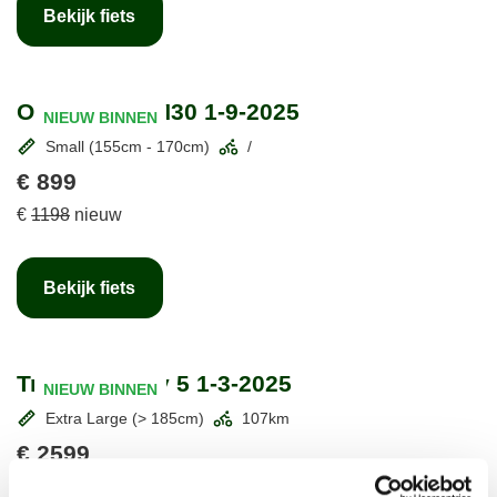
Bekijk fiets
Orbea Alma H30 1-9-2025
NIEUW BINNEN
Small (155cm - 170cm)
/
€ 899
€
1198
nieuw
Bekijk fiets
Trek Powerfly 5 1-3-2025
NIEUW BINNEN
Extra Large (> 185cm)
107km
€ 2599
€
4199
nieuw