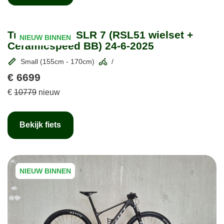
Trek Madone SLR 7 (RSL51 wielset +
NIEUW BINNEN
Ceramicspeed BB) 24-6-2025
Small (155cm - 170cm)
/
€ 6699
€
10779
nieuw
Bekijk fiets
NIEUW BINNEN