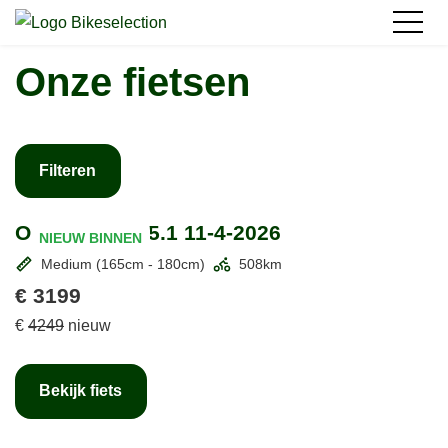
Onze fietsen
Filteren
Oxford Box 15.1 11-4-2026
NIEUW BINNEN
Medium (165cm - 180cm)
508km
€ 3199
€
4249
nieuw
Bekijk fiets