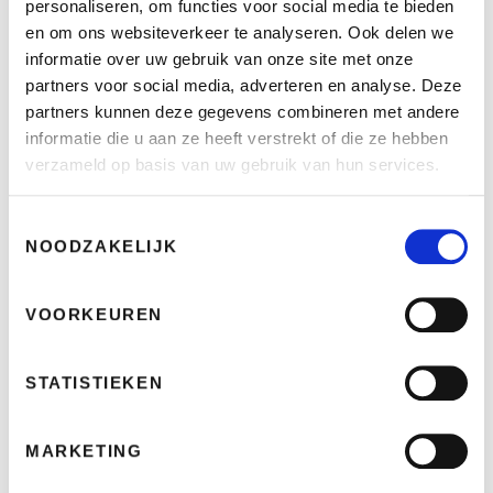
personaliseren, om functies voor social media te bieden
opslaan. Elke andere vorm van gebruik van de Website of
en om ons websiteverkeer te analyseren. Ook delen we
de Informatie, bijvoorbeeld de opslag of reproductie van
informatie over uw gebruik van onze site met onze
(een deel van) de Website in enige externe internetsite, de
partners voor social media, adverteren en analyse. Deze
partners kunnen deze gegevens combineren met andere
creatie van links, hypertekstlinks of deeplinks tussen de
informatie die u aan ze heeft verstrekt of die ze hebben
Website en enige andere internetsite of enig ander gebruik,
verzameld op basis van uw gebruik van hun services.
is verboden zonder uitdrukkelijke schriftelijke toestemming
van B2Bike.
Toestemmingsselectie
“B2Bike” en alle andere handelsmerken die op deze
NOODZAKELIJK
Website figureren zijn geregistreerde handelsmerken van
B2Bike, Pon Holdings B.V. of de aan haar verbonden
VOORKEUREN
ondernemingen.
Ongevraagde ideeën
STATISTIEKEN
Als u ongevraagde ideeën en/of materialen, bestaande uit
MARKETING
teksten, afbeeldingen, geluiden, software, informatie of
anderszins (de “Materialen”) op deze Website plaatst of via