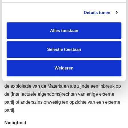
e-mail of anderszins naar B2Bike verstuurt, dan is het
Details tonen
B2Bike toegestaan om dergelijke Materialen volledig, vrij
en kosteloos te gebruiken, te kopiëren en/of commercieel
te exploiteren, waarbij B2Bike niet gebonden is aan enige
Alles toestaan
vertrouwelijkheidsverplichting met betrekking tot dergelijke
Materialen.
Selectie toestaan
Hierbij vrijwaart en stelt u B2Bike schadeloos met
betrekking tot alle maatregelen, claims en
Weigeren
aansprakelijkheden die worden berokkend, geleden of
opgelopen door B2Bike als gevolg van het gebruik en/of
de exploitatie van de Materialen als zijnde een inbreuk op
de (intellectuele eigendoms)rechten van enige externe
partij of anderszins onwettig ten opzichte van een externe
partij.
Nietigheid