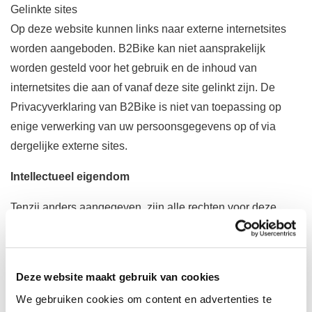
Gelinkte sites
Op deze website kunnen links naar externe internetsites
worden aangeboden. B2Bike kan niet aansprakelijk
worden gesteld voor het gebruik en de inhoud van
internetsites die aan of vanaf deze site gelinkt zijn. De
Privacyverklaring van B2Bike is niet van toepassing op
enige verwerking van uw persoonsgegevens op of via
dergelijke externe sites.
Intellectueel eigendom
Tenzij anders aangegeven, zijn alle rechten voor deze
Website en de Informatie, inclusief copyrights en andere
intellectuele eigendomsrechten, het eigendom van B2Bike.
Gebruikers krijgen toestemming om de Website en de
Deze website maakt gebruik van cookies
Informatie te lezen en kopieën te maken voor eigen
We gebruiken cookies om content en advertenties te
persoonlijk gebruik, bijvoorbeeld door afdrukken of