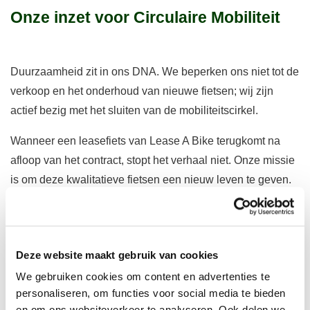
Onze inzet voor Circulaire Mobiliteit
Duurzaamheid zit in ons DNA. We beperken ons niet tot de
verkoop en het onderhoud van nieuwe fietsen; wij zijn
actief bezig met het sluiten van de mobiliteitscirkel.
Wanneer een leasefiets van Lease A Bike terugkomt na
afloop van het contract, stopt het verhaal niet. Onze missie
is om deze kwalitatieve fietsen een nieuw leven te geven.
Deskundige Revisie:
Bij Bikeselection nemen onze
technici de fietsen onder handen. Dit is geen
oppervlakkige check, maar een volledige
Deze website maakt gebruik van cookies
refurbishment
.
We gebruiken cookies om content en advertenties te
Onderdelen en Kwaliteit:
Slijtageonderdelen
personaliseren, om functies voor social media te bieden
worden vervangen en de fiets wordt met zorg en
en om ons websiteverkeer te analyseren. Ook delen we