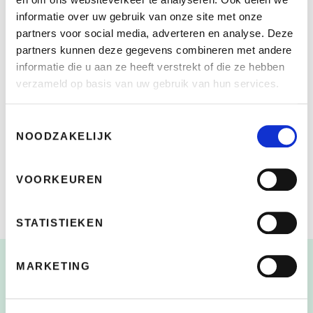
precisie weer in topstaat gebracht.
informatie over uw gebruik van onze site met onze
partners voor social media, adverteren en analyse. Deze
Circulaire Keuze:
U kunt deze perfect onderhouden,
partners kunnen deze gegevens combineren met andere
refurbished
ex-leasefietsen bij ons leasen of kopen.
informatie die u aan ze heeft verstrekt of die ze hebben
verzameld op basis van uw gebruik van hun services.
Met uw keuze voor een tweedehands fiets van
Toestemmingsselectie
NOODZAKELIJK
Bikeselection draagt u bij aan een
circulaire
economie en
geniet u van een topfiets tegen een aantrekkelijke prijs.
Een win-winsituatie voor u én het milieu!
VOORKEUREN
STATISTIEKEN
Blijf op de hoogte!
MARKETING
Niet gevonden wat je zocht?
Mis je kans niet en schrijf je in