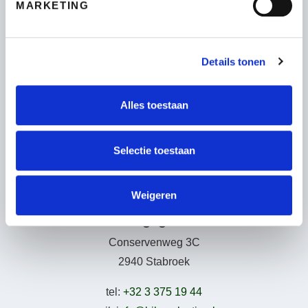
MARKETING
Fietsen
Wie zijn wij
Details tonen
Leasing – Lease-a-Bike
LAKA – Verzekering
Garantie
Alles toestaan
B2Bike
Gebruiksvoorwaarden
Selectie toestaan
Weigeren
Adresgegevens
Conservenweg 3C
2940 Stabroek
tel:
+32 3 375 19 44