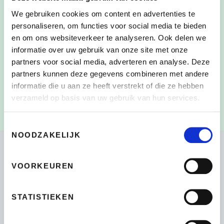
We gebruiken cookies om content en advertenties te
personaliseren, om functies voor social media te bieden
en om ons websiteverkeer te analyseren. Ook delen we
Door dit vakje aan te vinken, heb ik de
CONSENT
*
informatie over uw gebruik van onze site met onze
verzameling en het gebruik van mijn persoonlijke
partners voor social media, adverteren en analyse. Deze
gegevens zoals beschreven in de
partners kunnen deze gegevens combineren met andere
Privacyverklaring
gelezen en begrepen
*
informatie die u aan ze heeft verstrekt of die ze hebben
verzameld op basis van uw gebruik van hun services.
Toestemmingsselectie
NOODZAKELIJK
VOORKEUREN
Bikeselection
4.7
STATISTIEKEN