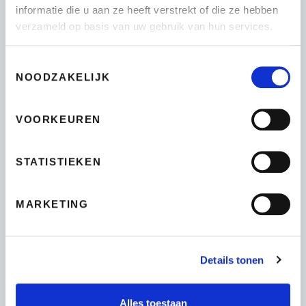
informatie die u aan ze heeft verstrekt of die ze hebben
verzameld op basis van uw gebruik van hun services.
VRAGEN?
Toestemmingsselectie
NOODZAKELIJK
VOORKEUREN
STATISTIEKEN
MARKETING
Details tonen
Alles toestaan