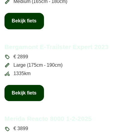
Medium (165cm - 180cm)
Bekijk fiets
Bergamont E-Trailster Expert 2023
€
2899
Large (175cm - 190cm)
1335km
Bekijk fiets
Merida Reacto 8000 1-2-2025
€
3899