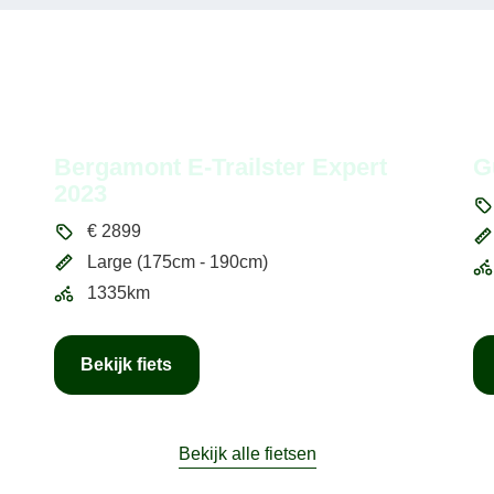
Bergamont E-Trailster Expert
G
2023
€
2899
Large (175cm - 190cm)
1335km
Bekijk fiets
Bekijk alle fietsen