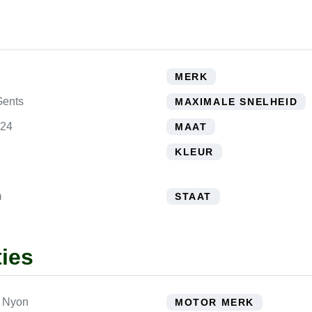
MERK
Gents
MAXIMALE SNELHEID
024
MAAT
KLEUR
m
STAAT
ties
 Nyon
MOTOR MERK