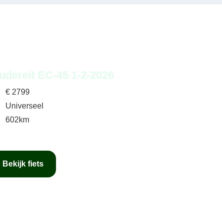
udereit EC-45 1-2-2026
€
2799
Universeel
602km
Bekijk fiets