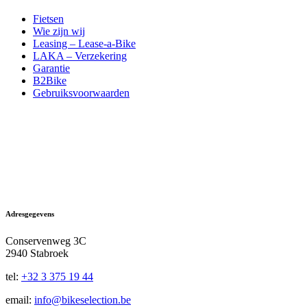
Fietsen
Wie zijn wij
Leasing – Lease-a-Bike
LAKA – Verzekering
Garantie
B2Bike
Gebruiksvoorwaarden
Adresgegevens
Conservenweg 3C
2940 Stabroek
tel:
+32 3 375 19 44
email:
info@bikeselection.be