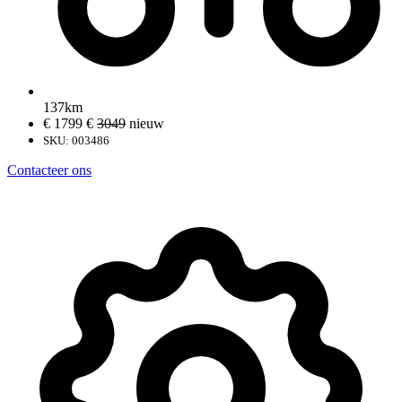
137km
€ 1799
€
3049
nieuw
SKU: 003486
Contacteer ons