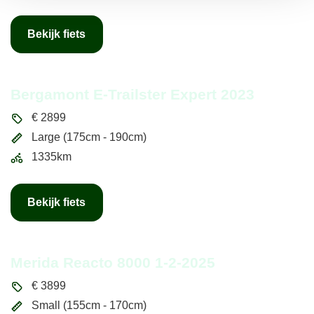
Bekijk fiets
Bergamont E-Trailster Expert 2023
€
2899
Large (175cm - 190cm)
1335km
Bekijk fiets
Merida Reacto 8000 1-2-2025
€
3899
Small (155cm - 170cm)