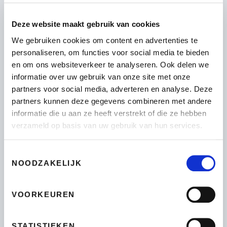
ACHTERNAAM
*
Deze website maakt gebruik van cookies
We gebruiken cookies om content en advertenties te
personaliseren, om functies voor social media te bieden
en om ons websiteverkeer te analyseren. Ook delen we
EMAIL
*
informatie over uw gebruik van onze site met onze
partners voor social media, adverteren en analyse. Deze
partners kunnen deze gegevens combineren met andere
informatie die u aan ze heeft verstrekt of die ze hebben
TELEFOONNUMMER
*
verzameld op basis van uw gebruik van hun services.
Toestemmingsselectie
NOODZAKELIJK
VRAGEN?
VOORKEUREN
STATISTIEKEN