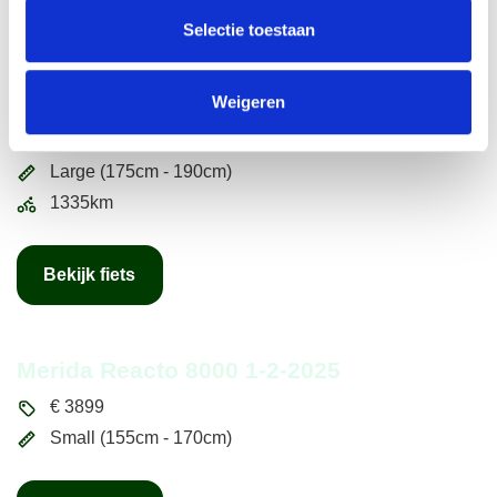
Bekijk fiets
Selectie toestaan
Bergamont E-Trailster Expert 2023
Weigeren
€
2899
Large (175cm - 190cm)
1335km
Bekijk fiets
Merida Reacto 8000 1-2-2025
€
3899
Small (155cm - 170cm)