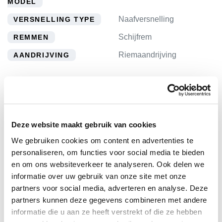
MODEL
Naafversnelling
VERSNELLING TYPE
Schijfrem
REMMEN
Riemaandrijving
AANDRIJVING
Wij doen ons uiterste best om alle productgegevens,
prijzen en afbeeldingen zo actueel en nauwkeurig mogelijk
weer te geven. Desondanks kan het voorkomen dat
informatie onvolledig of onjuist is. Aan de getoonde
Deze website maakt gebruik van cookies
informatie kunnen dan ook geen rechten worden ontleend.
We gebruiken cookies om content en advertenties te
Wij behouden ons het recht voor om eventuele fouten te
personaliseren, om functies voor social media te bieden
herstellen en prijzen of specificaties op elk gewenst
en om ons websiteverkeer te analyseren. Ook delen we
informatie over uw gebruik van onze site met onze
moment aan te passen.
partners voor social media, adverteren en analyse. Deze
partners kunnen deze gegevens combineren met andere
informatie die u aan ze heeft verstrekt of die ze hebben
Recente fietsen