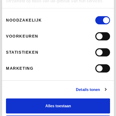
verzameld op basis van uw gebruik van hun services.
Toestemmingsselectie
NOODZAKELIJK
VOORKEUREN
STATISTIEKEN
MARKETING
Ridley Ignite SLX 2024
Details tonen
€
1999
Medium (165cm - 180cm)
Alles toestaan