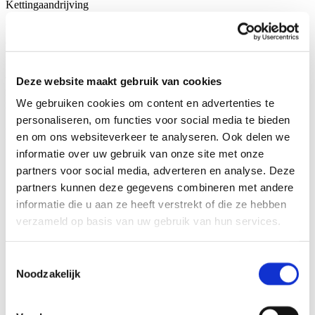
Kettingaandrijving
Wij doen ons uiterste best om alle productgegevens, prijzen en
afbeeldingen zo actueel en nauwkeurig mogelijk weer te geven.
Desondanks kan het voorkomen dat informatie onvolledig of onjuist
is. Aan de getoonde informatie kunnen dan ook geen rechten
worden ontleend. Wij behouden ons het recht voor om eventuele
Deze website maakt gebruik van cookies
fouten te herstellen en prijzen of specificaties op elk gewenst
We gebruiken cookies om content en advertenties te
moment aan te passen.
personaliseren, om functies voor social media te bieden
Recente fietsen
en om ons websiteverkeer te analyseren. Ook delen we
informatie over uw gebruik van onze site met onze
partners voor social media, adverteren en analyse. Deze
partners kunnen deze gegevens combineren met andere
Giant EXPLORE E +1 2023
informatie die u aan ze heeft verstrekt of die ze hebben
verzameld op basis van uw gebruik van hun services.
Toestemmingsselectie
Noodzakelijk