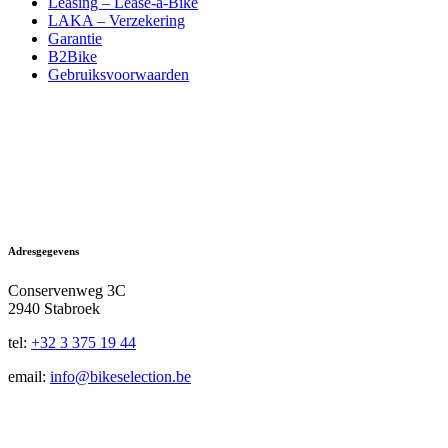
Leasing – Lease-a-Bike
LAKA – Verzekering
Garantie
B2Bike
Gebruiksvoorwaarden
Adresgegevens
Conservenweg 3C
2940 Stabroek
tel:
+32 3 375 19 44
email:
info@bikeselection.be