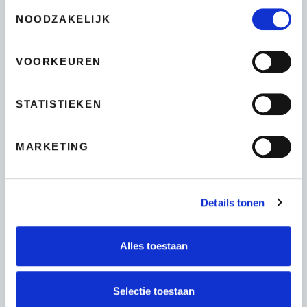
Toestemmingsselectie
NOODZAKELIJK
VOORKEUREN
TELEFOONNUMMER
*
STATISTIEKEN
VRAGEN?
MARKETING
Details tonen
Alles toestaan
Selectie toestaan