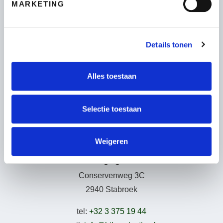
MARKETING
Fietsen
Wie zijn wij
Details tonen
Leasing – Lease-a-Bike
LAKA – Verzekering
Garantie
Alles toestaan
B2Bike
Gebruiksvoorwaarden
Selectie toestaan
Weigeren
Adresgegevens
Conservenweg 3C
2940 Stabroek
tel:
+32 3 375 19 44