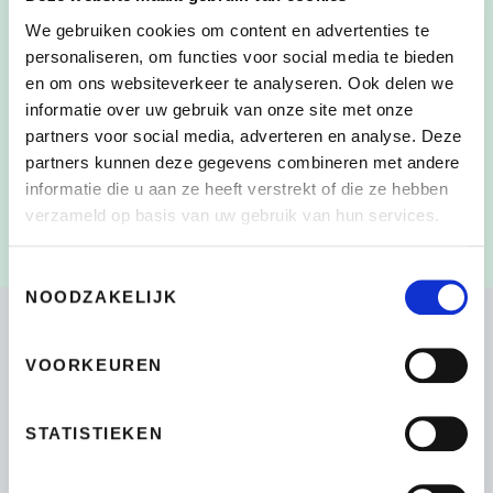
We gebruiken cookies om content en advertenties te
personaliseren, om functies voor social media te bieden
en om ons websiteverkeer te analyseren. Ook delen we
Door dit vakje aan te vinken, heb ik de
CONSENT
*
informatie over uw gebruik van onze site met onze
verzameling en het gebruik van mijn persoonlijke
partners voor social media, adverteren en analyse. Deze
gegevens zoals beschreven in de
partners kunnen deze gegevens combineren met andere
Privacyverklaring
gelezen en begrepen
*
informatie die u aan ze heeft verstrekt of die ze hebben
verzameld op basis van uw gebruik van hun services.
Toestemmingsselectie
NOODZAKELIJK
VOORKEUREN
Bikeselection
4.7
STATISTIEKEN