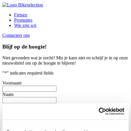
Fietsen
Promoties
Wie zijn wij
Contacteer ons
Blijf op de hoogte!
Niet gevonden wat je zocht?
Mis je kans niet en schrijf je in op onze
nieuwsbrief om op de hoogte te blijven!
"
*
" indicates required fields
Voornaam
Naam
E-mailadres
*
Consent
*
Door dit vakje aan te vinken, heb ik de verzameling en het
gebruik van mijn persoonlijke gegevens zoals beschreven in de