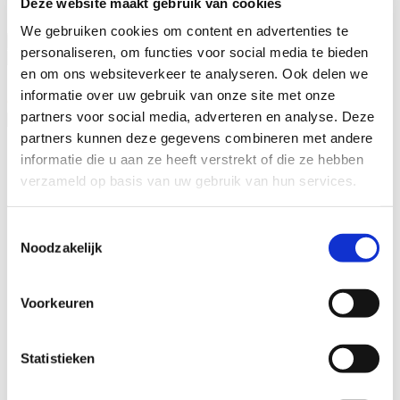
Deze website maakt gebruik van cookies
Privacyverklaring
gelezen en begrepen
*
We gebruiken cookies om content en advertenties te
personaliseren, om functies voor social media te bieden
en om ons websiteverkeer te analyseren. Ook delen we
Bikeselection
4.7
informatie over uw gebruik van onze site met onze
partners voor social media, adverteren en analyse. Deze
partners kunnen deze gegevens combineren met andere
informatie die u aan ze heeft verstrekt of die ze hebben
Fietsen
verzameld op basis van uw gebruik van hun services.
Wie zijn wij
Leasing – Lease-a-Bike
LAKA – Verzekering
Toestemmingsselectie
Garantie
Noodzakelijk
B2Bike
Gebruiksvoorwaarden
Voorkeuren
Statistieken