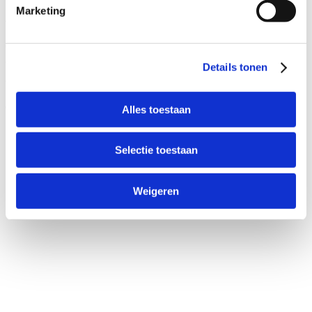
Marketing
Adresgegevens
Conservenweg 3C
2940 Stabroek
Details tonen
tel:
+32 3 375 19 44
email:
info@bikeselection.be
Alles toestaan
Selectie toestaan
Weigeren