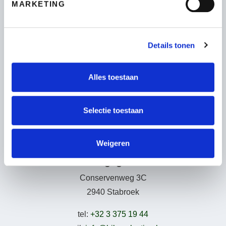
MARKETING
Fietsen
Wie zijn wij
Details tonen
Leasing – Lease-a-Bike
LAKA – Verzekering
Garantie
Alles toestaan
B2Bike
Gebruiksvoorwaarden
Selectie toestaan
Weigeren
Adresgegevens
Conservenweg 3C
2940 Stabroek
tel:
+32 3 375 19 44