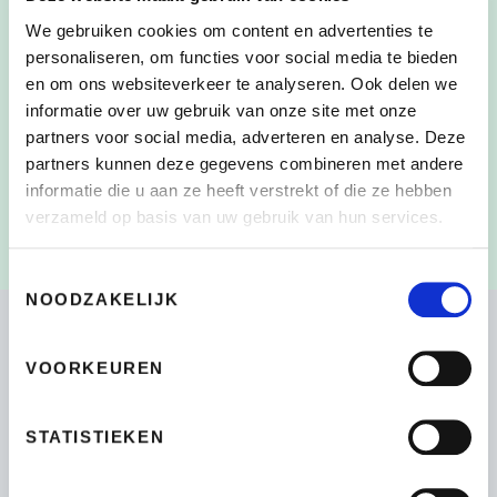
We gebruiken cookies om content en advertenties te
personaliseren, om functies voor social media te bieden
en om ons websiteverkeer te analyseren. Ook delen we
Door dit vakje aan te vinken, heb ik de
CONSENT
*
informatie over uw gebruik van onze site met onze
verzameling en het gebruik van mijn persoonlijke
partners voor social media, adverteren en analyse. Deze
gegevens zoals beschreven in de
partners kunnen deze gegevens combineren met andere
Privacyverklaring
gelezen en begrepen
*
informatie die u aan ze heeft verstrekt of die ze hebben
verzameld op basis van uw gebruik van hun services.
Toestemmingsselectie
NOODZAKELIJK
VOORKEUREN
Bikeselection
4.7
STATISTIEKEN