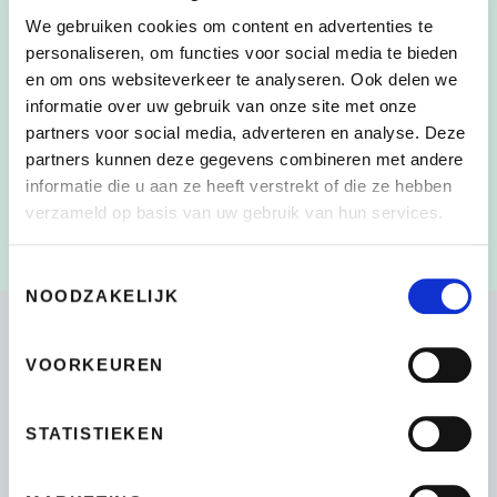
We gebruiken cookies om content en advertenties te
personaliseren, om functies voor social media te bieden
en om ons websiteverkeer te analyseren. Ook delen we
Door dit vakje aan te vinken, heb ik de
informatie over uw gebruik van onze site met onze
CONSENT
*
verzameling en het gebruik van mijn persoonlijke
partners voor social media, adverteren en analyse. Deze
gegevens zoals beschreven in de
partners kunnen deze gegevens combineren met andere
Privacyverklaring
gelezen en begrepen
*
informatie die u aan ze heeft verstrekt of die ze hebben
verzameld op basis van uw gebruik van hun services.
Toestemmingsselectie
NOODZAKELIJK
VOORKEUREN
Bikeselection
STATISTIEKEN
4.7