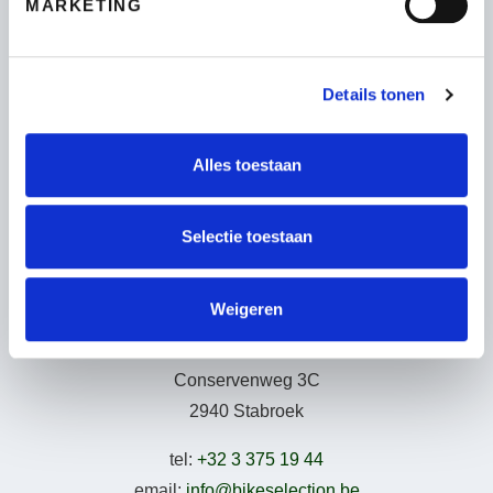
MARKETING
Fietsen
Wie zijn wij
Leasing – Lease-a-Bike
Details tonen
LAKA – Verzekering
Garantie
Alles toestaan
B2Bike
Gebruiksvoorwaarden
Selectie toestaan
Weigeren
Adresgegevens
Conservenweg 3C
2940 Stabroek
tel:
+32 3 375 19 44
email:
info@bikeselection.be