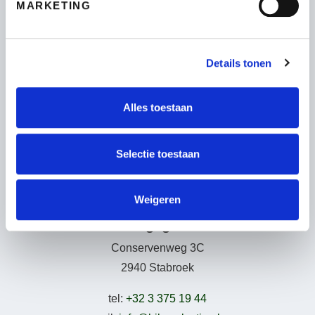
MARKETING
Fietsen
Wie zijn wij
Details tonen
Leasing – Lease-a-Bike
LAKA – Verzekering
Garantie
Alles toestaan
B2Bike
Gebruiksvoorwaarden
Selectie toestaan
Weigeren
Adresgegevens
Conservenweg 3C
2940 Stabroek
tel:
+32 3 375 19 44