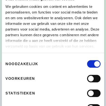
We gebruiken cookies om content en advertenties te
personaliseren, om functies voor social media te bieden
en om ons websiteverkeer te analyseren. Ook delen we
Door dit vakje aan te vinken, heb ik de
informatie over uw gebruik van onze site met onze
CONSENT
*
verzameling en het gebruik van mijn persoonlijke
partners voor social media, adverteren en analyse. Deze
gegevens zoals beschreven in de
partners kunnen deze gegevens combineren met andere
Privacyverklaring
gelezen en begrepen
*
informatie die u aan ze heeft verstrekt of die ze hebben
verzameld op basis van uw gebruik van hun services.
Toestemmingsselectie
NOODZAKELIJK
VOORKEUREN
Bikeselection
4.7
STATISTIEKEN