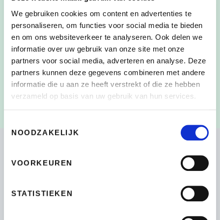
We gebruiken cookies om content en advertenties te
personaliseren, om functies voor social media te bieden
en om ons websiteverkeer te analyseren. Ook delen we
Door dit vakje aan te vinken, heb ik de
CONSENT
*
informatie over uw gebruik van onze site met onze
verzameling en het gebruik van mijn persoonlijke
partners voor social media, adverteren en analyse. Deze
gegevens zoals beschreven in de
partners kunnen deze gegevens combineren met andere
Privacyverklaring
gelezen en begrepen
*
informatie die u aan ze heeft verstrekt of die ze hebben
verzameld op basis van uw gebruik van hun services.
Toestemmingsselectie
NOODZAKELIJK
VOORKEUREN
Bikeselection
4.7
STATISTIEKEN