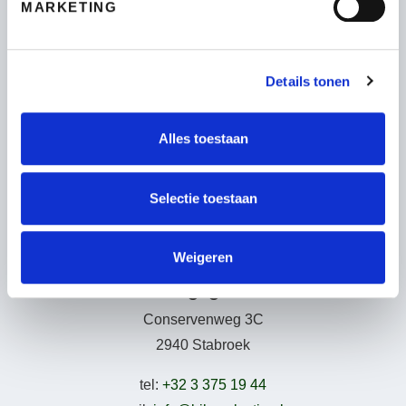
MARKETING
Fietsen
Wie zijn wij
Details tonen
Leasing – Lease-a-Bike
LAKA – Verzekering
Garantie
Alles toestaan
B2Bike
Gebruiksvoorwaarden
Selectie toestaan
Weigeren
Adresgegevens
Conservenweg 3C
2940 Stabroek
tel:
+32 3 375 19 44