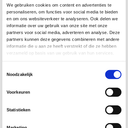
Privacyverklaring
gelezen en begrepen
*
We gebruiken cookies om content en advertenties te
personaliseren, om functies voor social media te bieden
en om ons websiteverkeer te analyseren. Ook delen we
Bikeselection
informatie over uw gebruik van onze site met onze
4.7
partners voor social media, adverteren en analyse. Deze
partners kunnen deze gegevens combineren met andere
Fietsen
informatie die u aan ze heeft verstrekt of die ze hebben
Wie zijn wij
verzameld op basis van uw gebruik van hun services.
Leasing – Lease-a-Bike
LAKA – Verzekering
Garantie
Toestemmingsselectie
B2Bike
Noodzakelijk
Gebruiksvoorwaarden
Voorkeuren
Statistieken
Adresgegevens
Marketing