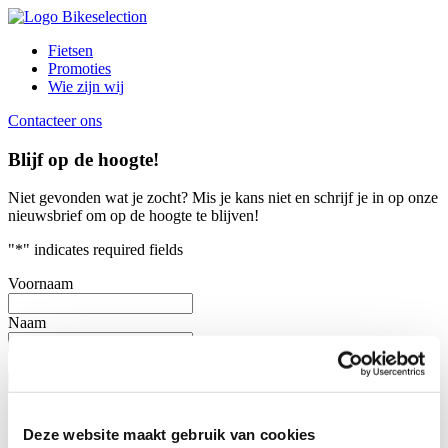
Fietsen
Promoties
Wie zijn wij
Contacteer ons
Blijf op de hoogte!
Niet gevonden wat je zocht?
Mis je kans niet en schrijf je in op onze
nieuwsbrief om op de hoogte te blijven!
"
*
" indicates required fields
Voornaam
Naam
E-mailadres
*
Consent
*
Door dit vakje aan te vinken, heb ik de verzameling en het
Deze website maakt gebruik van cookies
gebruik van mijn persoonlijke gegevens zoals beschreven in de