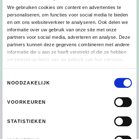
We gebruiken cookies om content en advertenties te
personaliseren, om functies voor social media te bieden
en om ons websiteverkeer te analyseren. Ook delen we
Door dit vakje aan te vinken, heb ik de
informatie over uw gebruik van onze site met onze
CONSENT
*
verzameling en het gebruik van mijn persoonlijke
partners voor social media, adverteren en analyse. Deze
gegevens zoals beschreven in de
partners kunnen deze gegevens combineren met andere
Privacyverklaring
gelezen en begrepen
*
informatie die u aan ze heeft verstrekt of die ze hebben
verzameld op basis van uw gebruik van hun services.
Toestemmingsselectie
NOODZAKELIJK
VOORKEUREN
Bikeselection
STATISTIEKEN
4.7