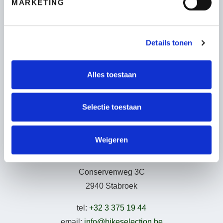
MARKETING
Fietsen
Wie zijn wij
Leasing – Lease-a-Bike
Details tonen
LAKA – Verzekering
Garantie
Alles toestaan
B2Bike
Gebruiksvoorwaarden
Selectie toestaan
Weigeren
Adresgegevens
Conservenweg 3C
2940 Stabroek
tel:
+32 3 375 19 44
email:
info@bikeselection.be