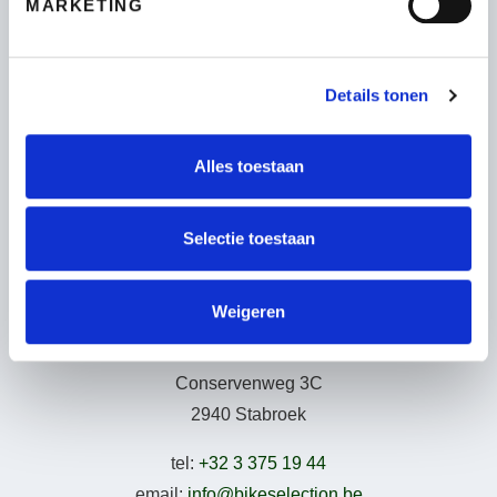
MARKETING
Fietsen
Wie zijn wij
Leasing – Lease-a-Bike
Details tonen
LAKA – Verzekering
Garantie
Alles toestaan
B2Bike
Gebruiksvoorwaarden
Selectie toestaan
Weigeren
Adresgegevens
Conservenweg 3C
2940 Stabroek
tel:
+32 3 375 19 44
email:
info@bikeselection.be