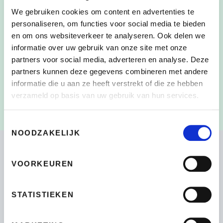
We gebruiken cookies om content en advertenties te
personaliseren, om functies voor social media te bieden
en om ons websiteverkeer te analyseren. Ook delen we
Door dit vakje aan te vinken, heb ik de
informatie over uw gebruik van onze site met onze
CONSENT
*
verzameling en het gebruik van mijn persoonlijke
partners voor social media, adverteren en analyse. Deze
gegevens zoals beschreven in de
partners kunnen deze gegevens combineren met andere
Privacyverklaring
gelezen en begrepen
*
informatie die u aan ze heeft verstrekt of die ze hebben
verzameld op basis van uw gebruik van hun services.
Toestemmingsselectie
NOODZAKELIJK
VOORKEUREN
Bikeselection
STATISTIEKEN
4.7