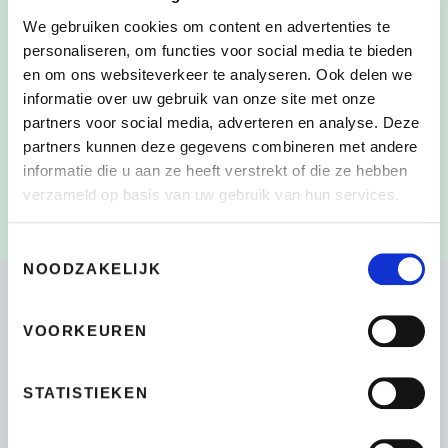
We gebruiken cookies om content en advertenties te
personaliseren, om functies voor social media te bieden
en om ons websiteverkeer te analyseren. Ook delen we
Door dit vakje aan te vinken, heb ik de
informatie over uw gebruik van onze site met onze
CONSENT
*
verzameling en het gebruik van mijn persoonlijke
partners voor social media, adverteren en analyse. Deze
gegevens zoals beschreven in de
partners kunnen deze gegevens combineren met andere
Privacyverklaring
gelezen en begrepen
*
informatie die u aan ze heeft verstrekt of die ze hebben
verzameld op basis van uw gebruik van hun services.
Toestemmingsselectie
NOODZAKELIJK
VOORKEUREN
Bikeselection
4.7
STATISTIEKEN