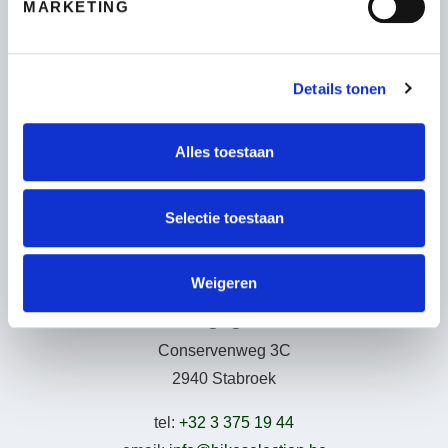
MARKETING
Fietsen
Wie zijn wij
Details tonen
Leasing – Lease-a-Bike
LAKA – Verzekering
Garantie
Alles toestaan
B2Bike
Gebruiksvoorwaarden
Selectie toestaan
Weigeren
Adresgegevens
Conservenweg 3C
2940 Stabroek
tel:
+32 3 375 19 44