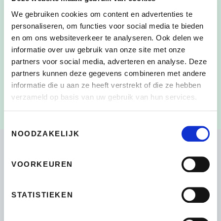
We gebruiken cookies om content en advertenties te
personaliseren, om functies voor social media te bieden
en om ons websiteverkeer te analyseren. Ook delen we
Door dit vakje aan te vinken, heb ik de
CONSENT
*
informatie over uw gebruik van onze site met onze
verzameling en het gebruik van mijn persoonlijke
partners voor social media, adverteren en analyse. Deze
gegevens zoals beschreven in de
partners kunnen deze gegevens combineren met andere
Privacyverklaring
gelezen en begrepen
*
informatie die u aan ze heeft verstrekt of die ze hebben
verzameld op basis van uw gebruik van hun services.
Toestemmingsselectie
NOODZAKELIJK
VOORKEUREN
Bikeselection
4.7
STATISTIEKEN