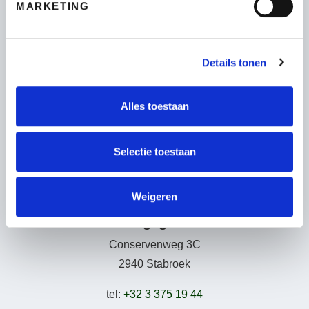
MARKETING
Fietsen
Wie zijn wij
Details tonen
Leasing – Lease-a-Bike
LAKA – Verzekering
Garantie
Alles toestaan
B2Bike
Gebruiksvoorwaarden
Selectie toestaan
Weigeren
Adresgegevens
Conservenweg 3C
2940 Stabroek
tel:
+32 3 375 19 44