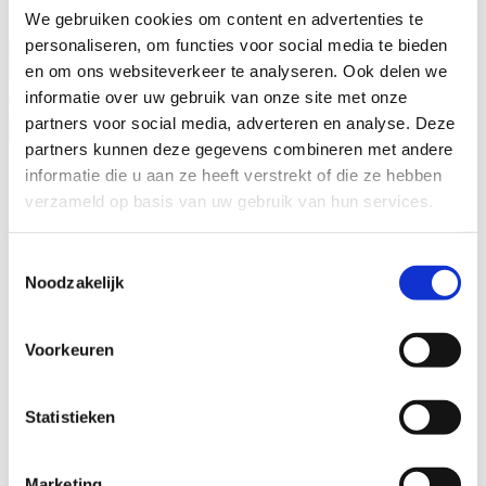
Privacyverklaring
gelezen en begrepen
*
We gebruiken cookies om content en advertenties te
personaliseren, om functies voor social media te bieden
en om ons websiteverkeer te analyseren. Ook delen we
Bikeselection
informatie over uw gebruik van onze site met onze
4.7
partners voor social media, adverteren en analyse. Deze
partners kunnen deze gegevens combineren met andere
Fietsen
informatie die u aan ze heeft verstrekt of die ze hebben
Wie zijn wij
verzameld op basis van uw gebruik van hun services.
Leasing – Lease-a-Bike
LAKA – Verzekering
Garantie
Toestemmingsselectie
B2Bike
Noodzakelijk
Gebruiksvoorwaarden
Voorkeuren
Statistieken
Adresgegevens
Marketing