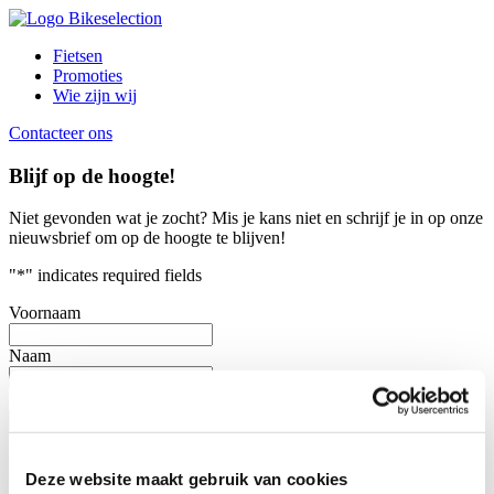
Fietsen
Promoties
Wie zijn wij
Contacteer ons
Blijf op de hoogte!
Niet gevonden wat je zocht?
Mis je kans niet en schrijf je in op onze
nieuwsbrief om op de hoogte te blijven!
"
*
" indicates required fields
Voornaam
Naam
E-mailadres
*
Consent
*
Door dit vakje aan te vinken, heb ik de verzameling en het
Deze website maakt gebruik van cookies
gebruik van mijn persoonlijke gegevens zoals beschreven in de